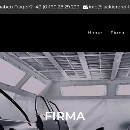
haben Fragen?
+49 (0)160 28 29 299
info@lackiererei-
Home
Firma
FIRMA