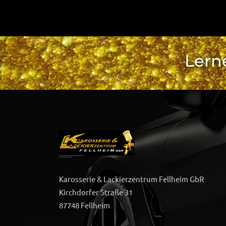
Lern
Karosserie & Lackierzentrum Fellheim GbR
Kirchdorfer Straße 31
87748 Fellheim